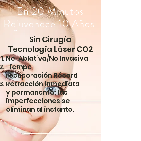
En 20 Minutos
Rejuvenece
10 Años
Sin Cirugía
Tecnología Láser
CO2
No Ablativa/No Invasiva
Tiempo
recuperación Récord
Retracción inmediata
y
permanente; las
imperfecciones se
eliminan al instante.