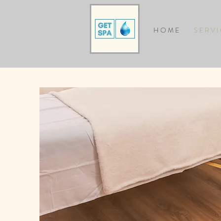
H O M E
S E R V I