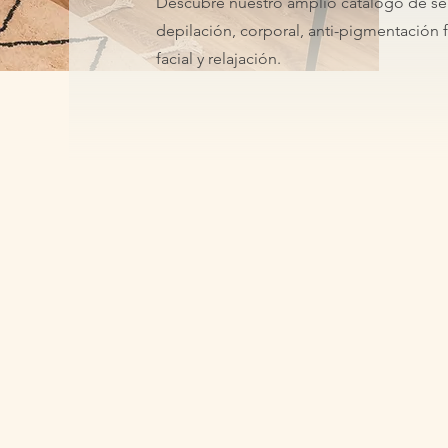
Descubre nuestro amplio catálogo de se
depilación, corporal, anti-pigmentación f
facial y relajación.