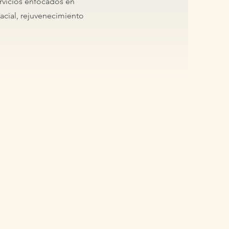
rvicios enfocados en
acial, rejuvenecimiento