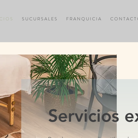
 C I O S
S U C U R S A L E S
F R A N Q U I C I A
C O N T A C T
Servicios e